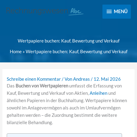
MENÜ
MENÜ
Wertpapiere buchen: Kauf, Bewertung und Verkauf
Home
»
Wertpapiere buchen: Kauf, Bewertung und Verkauf
Schreibe einen Kommentar
/ Von
Andreas
/
12. Mai 2026
Das
Buchen von Wertpapieren
umfasst die Erfassung von
Kauf, Bewertung und Verkauf von Aktien,
Anleihen
und
ähnlichen Papieren in der Buchhaltung. Wertpapiere können
sowohl im Anlagevermögen als auch im Umlaufvermögen
gehalten werden – die Zuordnung bestimmt die weitere
bilanzielle Behandlung.