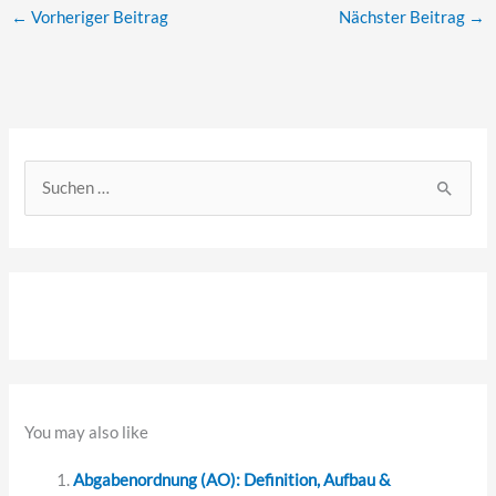
←
Vorheriger Beitrag
Nächster Beitrag
→
S
u
c
h
e
n
n
a
You may also like
c
Abgabenordnung (AO): Definition, Aufbau &
h