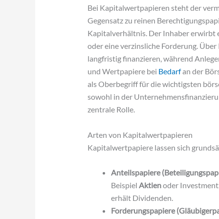
Bei Kapitalwertpapieren steht der ver
Gegensatz zu reinen Berechtigungspapie
Kapitalverhältnis. Der Inhaber erwirb
oder eine verzinsliche Forderung. Übe
langfristig finanzieren, während Anleg
und Wertpapiere bei
Bedarf
an der Börs
als Oberbegriff für die wichtigsten bö
sowohl in der Unternehmensfinanzierun
zentrale Rolle.
Arten von Kapitalwertpapieren
Kapitalwertpapiere lassen sich grundsä
Anteilspapiere (Beteiligungspapi
Beispiel
Aktien
oder Investmentz
erhält Dividenden.
Forderungspapiere (Gläubigerpa