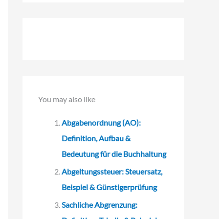
c
h
e
n
n
a
You may also like
c
h
Abgabenordnung (AO):
:
Definition, Aufbau &
Bedeutung für die Buchhaltung
Abgeltungssteuer: Steuersatz,
Beispiel & Günstigerprüfung
Sachliche Abgrenzung: