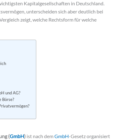
wichtigsten Kapitalgesellschaften in Deutschland.
tsvermögen, unterscheiden sich aber deutlich bei
ergleich zeigt, welche Rechtsform für welche
eich
mbH und AG?
e Börse?
 Privatvermögen?
ung (
GmbH
)
ist nach dem
GmbH
-Gesetz organisiert