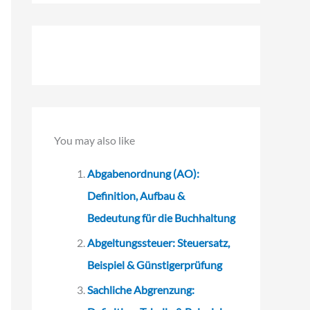
c
h
e
n
n
a
You may also like
c
h
Abgabenordnung (AO):
:
Definition, Aufbau &
Bedeutung für die Buchhaltung
Abgeltungssteuer: Steuersatz,
Beispiel & Günstigerprüfung
Sachliche Abgrenzung: