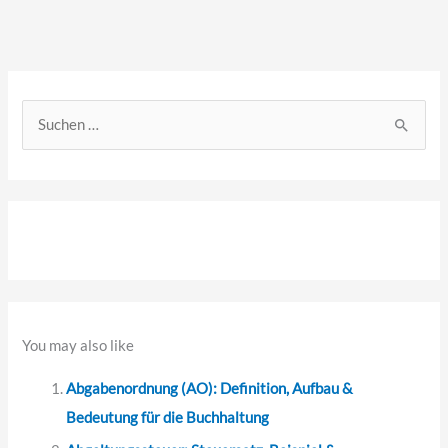
S
u
c
h
e
n
n
a
You may also like
c
Abgabenordnung (AO): Definition, Aufbau &
h
Bedeutung für die Buchhaltung
: