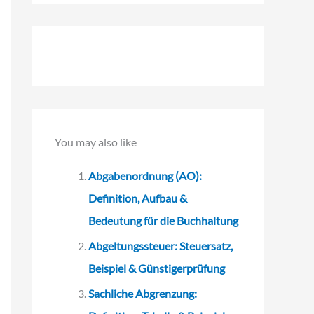
c
h
e
n
n
a
You may also like
c
h
Abgabenordnung (AO):
:
Definition, Aufbau &
Bedeutung für die Buchhaltung
Abgeltungssteuer: Steuersatz,
Beispiel & Günstigerprüfung
Sachliche Abgrenzung: