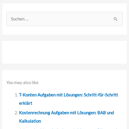
S
u
c
h
e
n
n
a
You may also like
c
T-Konten Aufgaben mit Lösungen: Schritt-für-Schritt
h
erklärt
:
Kostenrechnung Aufgaben mit Lösungen: BAB und
Kalkulation