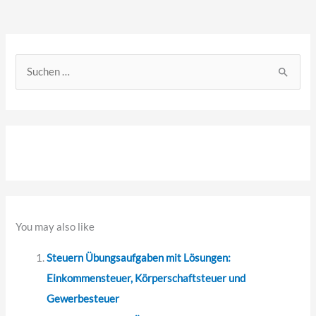
S
u
c
h
e
n
n
a
You may also like
c
Steuern Übungsaufgaben mit Lösungen:
h
Einkommensteuer, Körperschaftsteuer und
:
Gewerbesteuer