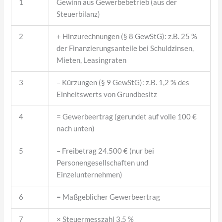
1
Gewinn aus Gewerbebetrieb (aus der
Steuerbilanz)
2
+ Hinzurechnungen (§ 8 GewStG): z.B. 25 %
der Finanzierungsanteile bei Schuldzinsen,
Mieten, Leasingraten
3
– Kürzungen (§ 9 GewStG): z.B. 1,2 % des
Einheitswerts von Grundbesitz
4
= Gewerbeertrag (gerundet auf volle 100 €
nach unten)
5
– Freibetrag 24.500 € (nur bei
Personengesellschaften und
Einzelunternehmen)
6
= Maßgeblicher Gewerbeertrag
7
× Steuermesszahl 3,5 %