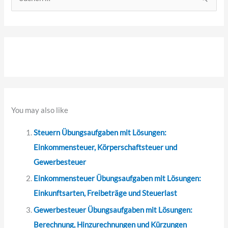
S
u
c
h
e
n
n
a
You may also like
c
Steuern Übungsaufgaben mit Lösungen:
h
Einkommensteuer, Körperschaftsteuer und
:
Gewerbesteuer
Einkommensteuer Übungsaufgaben mit Lösungen:
Einkunftsarten, Freibeträge und Steuerlast
Gewerbesteuer Übungsaufgaben mit Lösungen:
Berechnung, Hinzurechnungen und Kürzungen