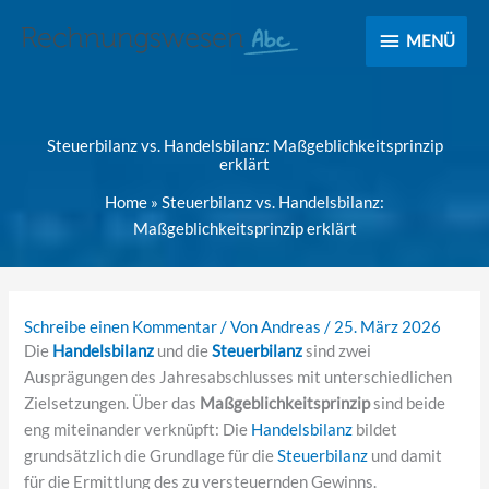
MENÜ
MENÜ
Steuerbilanz vs. Handelsbilanz: Maßgeblichkeitsprinzip
erklärt
Home
»
Steuerbilanz vs. Handelsbilanz:
Maßgeblichkeitsprinzip erklärt
Schreibe einen Kommentar
/ Von
Andreas
/
25. März 2026
Die
Handelsbilanz
und die
Steuerbilanz
sind zwei
Ausprägungen des Jahresabschlusses mit unterschiedlichen
Zielsetzungen. Über das
Maßgeblichkeitsprinzip
sind beide
eng miteinander verknüpft: Die
Handelsbilanz
bildet
grundsätzlich die Grundlage für die
Steuerbilanz
und damit
für die Ermittlung des zu versteuernden Gewinns.