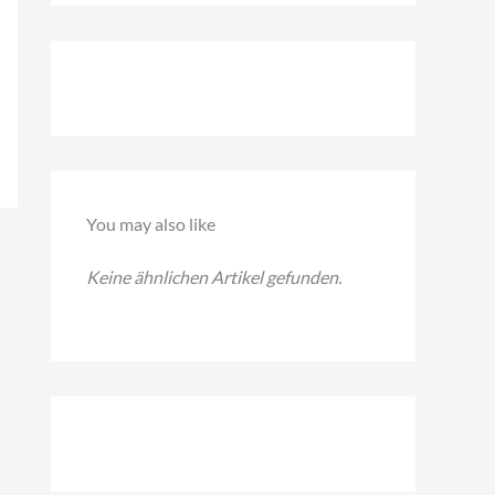
c
h
e
n
n
a
You may also like
c
h
Keine ähnlichen Artikel gefunden.
: