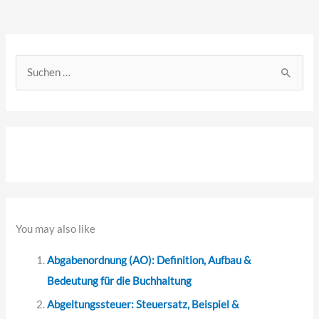
S
u
c
h
e
n
n
a
You may also like
c
Abgabenordnung (AO): Definition, Aufbau &
h
Bedeutung für die Buchhaltung
:
Abgeltungssteuer: Steuersatz, Beispiel &