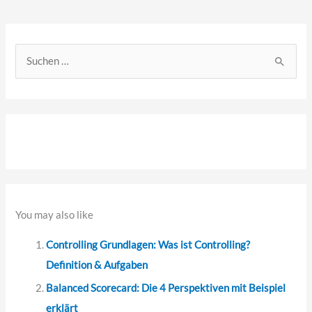
S
u
c
h
e
n
n
a
You may also like
c
Controlling Grundlagen: Was ist Controlling?
h
Definition & Aufgaben
:
Balanced Scorecard: Die 4 Perspektiven mit Beispiel
erklärt