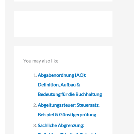
c
h
e
n
n
a
You may also like
c
h
Abgabenordnung (AO):
:
Definition, Aufbau &
Bedeutung für die Buchhaltung
Abgeltungssteuer: Steuersatz,
Beispiel & Günstigerprüfung
Sachliche Abgrenzung: