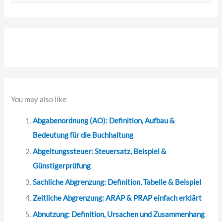
u
c
h
e
n
n
a
You may also like
c
Abgabenordnung (AO): Definition, Aufbau &
h
Bedeutung für die Buchhaltung
:
Abgeltungssteuer: Steuersatz, Beispiel &
Günstigerprüfung
Sachliche Abgrenzung: Definition, Tabelle & Beispiel
Zeitliche Abgrenzung: ARAP & PRAP einfach erklärt
Abnutzung: Definition, Ursachen und Zusammenhang