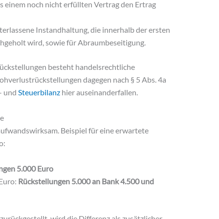
einem noch nicht erfüllten Vertrag den Ertrag
nterlassene Instandhaltung, die innerhalb der ersten
hgeholt wird, sowie für Abraumbeseitigung.
ückstellungen besteht handelsrechtliche
Drohverlustrückstellungen dagegen nach § 5 Abs. 4a
s- und
Steuerbilanz
hier auseinanderfallen.
ze
aufwandswirksam. Beispiel für eine erwartete
o:
ngen 5.000 Euro
 Euro:
Rückstellungen 5.000 an Bank 4.500 und
zurückgestellt, wird die Differenz als zusätzlicher