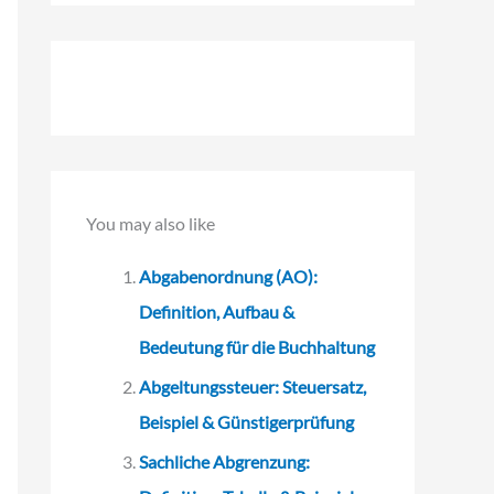
c
h
e
n
n
a
You may also like
c
h
Abgabenordnung (AO):
:
Definition, Aufbau &
Bedeutung für die Buchhaltung
Abgeltungssteuer: Steuersatz,
Beispiel & Günstigerprüfung
Sachliche Abgrenzung: