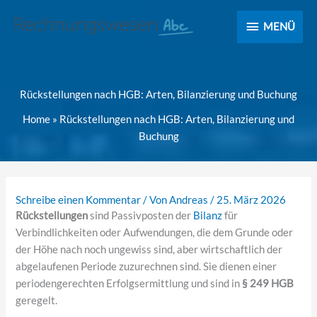
MENÜ
MENÜ
Rückstellungen nach HGB: Arten, Bilanzierung und Buchung
Home
»
Rückstellungen nach HGB: Arten, Bilanzierung und
Buchung
Schreibe einen Kommentar
/ Von
Andreas
/
25. März 2026
Rückstellungen
sind Passivposten der
Bilanz
für
Verbindlichkeiten oder Aufwendungen, die dem Grunde oder
der Höhe nach noch ungewiss sind, aber wirtschaftlich der
abgelaufenen Periode zuzurechnen sind. Sie dienen einer
periodengerechten Erfolgsermittlung und sind in
§ 249 HGB
geregelt.