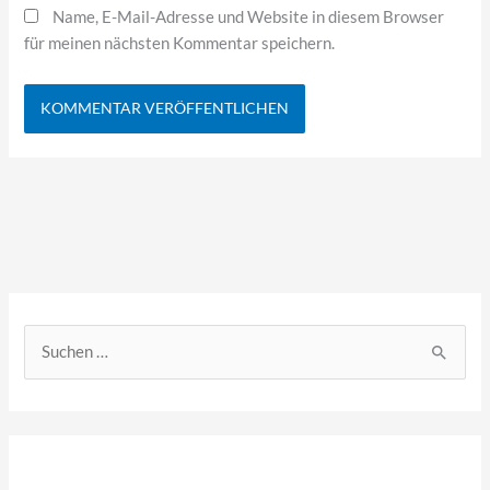
Name, E-Mail-Adresse und Website in diesem Browser
für meinen nächsten Kommentar speichern.
S
u
c
h
e