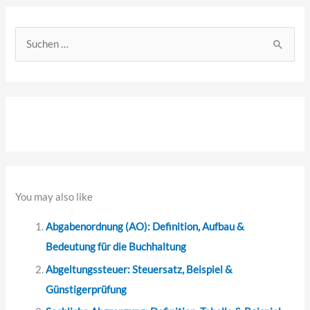
S
u
c
h
e
n
n
a
You may also like
c
Abgabenordnung (AO): Definition, Aufbau &
h
Bedeutung für die Buchhaltung
:
Abgeltungssteuer: Steuersatz, Beispiel &
Günstigerprüfung