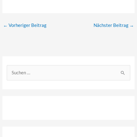
←
Vorheriger Beitrag
Nächster Beitrag
→
S
u
c
h
e
n
n
a