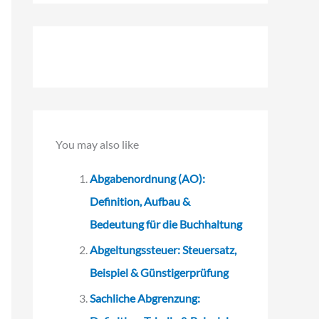
c
h
e
n
n
a
You may also like
c
h
Abgabenordnung (AO):
:
Definition, Aufbau &
Bedeutung für die Buchhaltung
Abgeltungssteuer: Steuersatz,
Beispiel & Günstigerprüfung
Sachliche Abgrenzung: