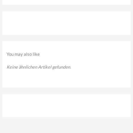
c
h
e
n
n
a
You may also like
c
Keine ähnlichen Artikel gefunden.
h
: