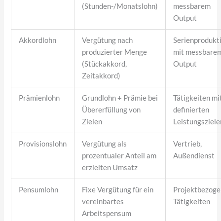
(Stunden-/Monatslohn)
messbarem
Output
Akkordlohn
Vergütung nach
Serienprodukt
produzierter Menge
mit messbare
(Stückakkord,
Output
Zeitakkord)
Prämienlohn
Grundlohn + Prämie bei
Tätigkeiten mi
Übererfüllung von
definierten
Zielen
Leistungsziele
Provisionslohn
Vergütung als
Vertrieb,
prozentualer Anteil am
Außendienst
erzielten Umsatz
Pensumlohn
Fixe Vergütung für ein
Projektbezog
vereinbartes
Tätigkeiten
Arbeitspensum