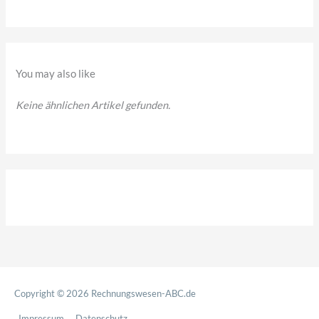
e
n
n
a
You may also like
c
Keine ähnlichen Artikel gefunden.
h
:
Copyright © 2026
Rechnungswesen-ABC.de
Impressum
Datenschutz