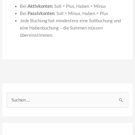
Bei
Aktivkonten
: Soll = Plus, Haben = Minus
Bei
Passivkonten
: Soll = Minus, Haben = Plus
Jede Buchung hat mindestens eine Sollbuchung und
eine Habenbuchung – die Summen müssen
übereinstimmen.
S
u
c
h