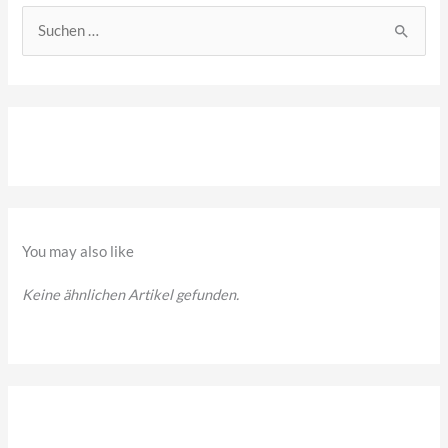
S
u
c
h
e
n
n
a
You may also like
c
Keine ähnlichen Artikel gefunden.
h
: