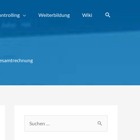
Suchen
ntrolling
Weiterbildung
Wiki
 Gesamtrechnung
S
u