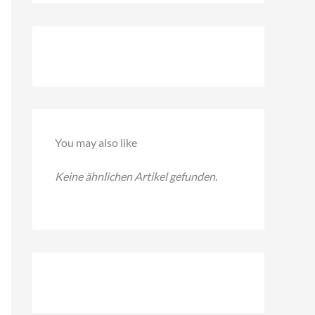
c
h
e
n
n
a
You may also like
c
h
Keine ähnlichen Artikel gefunden.
: